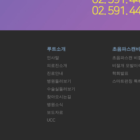
루트소개
초음파스캔
인사말
초음파스캔 비
의료진소개
비절개 모발이
진료안내
학회발표
병원둘러보기
스마트펀칭 특
수술실둘러보기
찾아오시는길
병원소식
보도자료
UCC