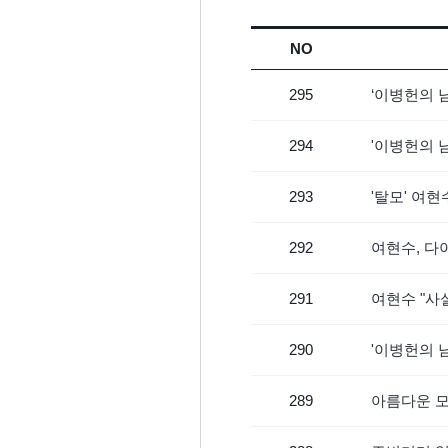
NO
295
‘이병헌의 남
294
'이병헌의 남
293
'탈모' 여현
292
여현수, 다
291
여현수 "사
290
'이병헌의 남
289
아름다운 모