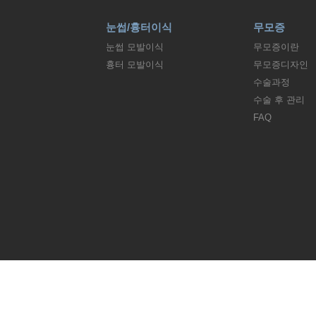
눈썹/흉터이식
무모증
눈썹 모발이식
무모증이란
흉터 모발이식
무모증디자인
수술과정
수술 후 관리
FAQ