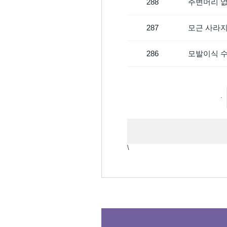
288
주변머리 없
287
모근 사라지
286
모발이식 수
.
\