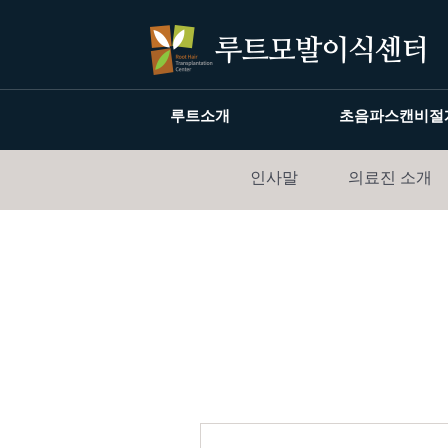
루트소개
초음파스캔비절
인사말
의료진 소개