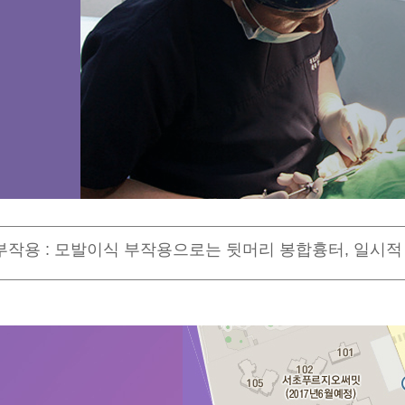
작용 : 모발이식 부작용으로는 뒷머리 봉합흉터, 일시적 