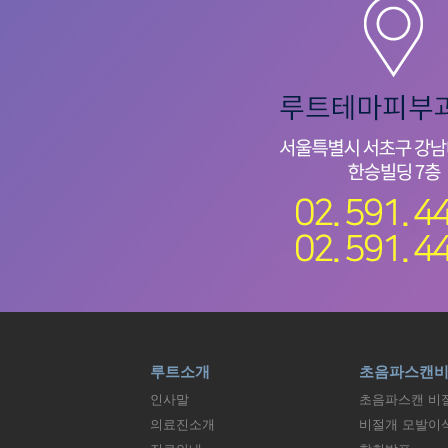
루트소개
초음파스캔
인사말
초음파스캔 비
의료진소개
비절개 모발이