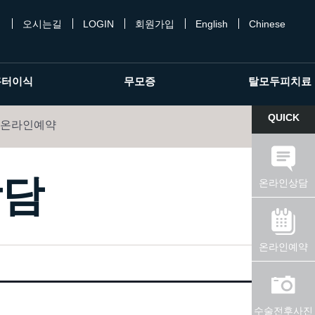
개
오시는길
LOGIN
회원가입
English
Chinese
흉터이식
무모증
탈모두피치료
QUICK
온라인예약
상담
온라인상담
온라인예약
수술전후사진