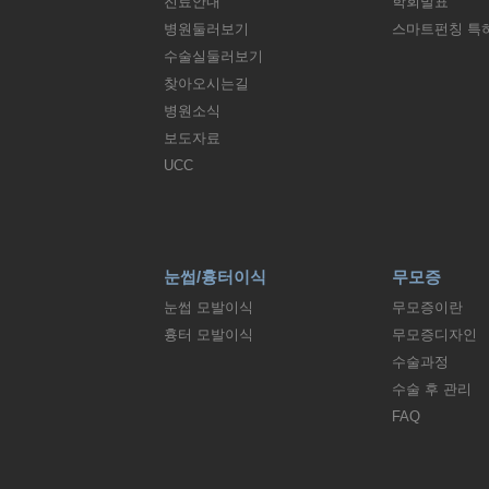
진료안내
학회발표
병원둘러보기
스마트펀칭 특
수술실둘러보기
찾아오시는길
병원소식
보도자료
UCC
눈썹/흉터이식
무모증
눈썹 모발이식
무모증이란
흉터 모발이식
무모증디자인
수술과정
수술 후 관리
FAQ