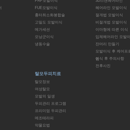
PRP모발이식
3D스캔헤어라인
허
FUE모발이식
헤어라인 모발이식
흉터최소화봉합술
절개법 모발이식
고밀도 모발이식
비절개법 모발이식
메가세션
이마형에 따른 이식
모낭군이식
입체헤어라인 모발
냉동수술
잔머리 만들기
모발이식 후 케어프
이식 후 주의사항
램
전후사진
탈모두피치료
탈모정보
여성탈모
모발의 일생
두피관리 프로그램
프리미엄 두피관리
메조테라피
약물요법