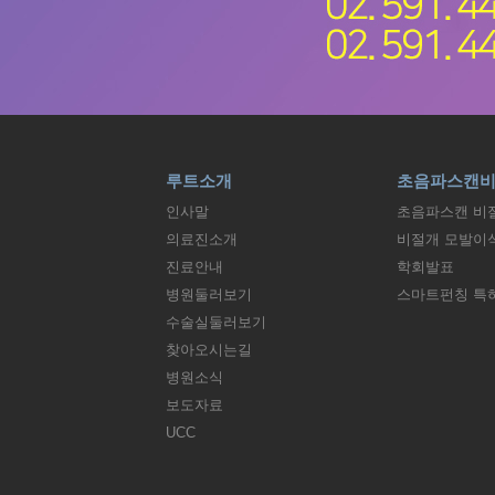
루트소개
초음파스캔
인사말
초음파스캔 비
의료진소개
비절개 모발이
진료안내
학회발표
병원둘러보기
스마트펀칭 특
수술실둘러보기
찾아오시는길
병원소식
보도자료
UCC