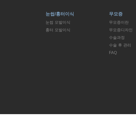
눈썹/흉터이식
무모증
눈썹 모발이식
무모증이란
흉터 모발이식
무모증디자인
수술과정
수술 후 관리
FAQ