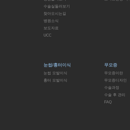
수술실둘러보기
찾아오시는길
병원소식
보도자료
UCC
눈썹/흉터이식
무모증
눈썹 모발이식
무모증이란
흉터 모발이식
무모증디자인
수술과정
수술 후 관리
FAQ