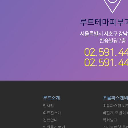
루트소개
초음파스캔
인사말
초음파스캔 비
의료진소개
비절개 모발이
진료안내
학회발표
병원둘러보기
스마트펀칭 특