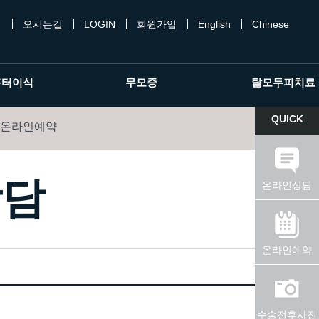
개
오시는길
LOGIN
회원가입
English
Chinese
흉터이식
무모증
탈모두피치료
QUICK
온라인예약
상담
온라인상담
온라인예약
수술전후사진