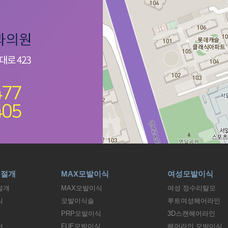
비절개
MAX모발이식
여성모발이식
절개
MAX모발이식
여성 정수리탈모
식
모발이식술
루트여성헤어라인
PRP모발이식
3D스캔헤어라인
허
FUE모발이식
헤어라인 모발이식