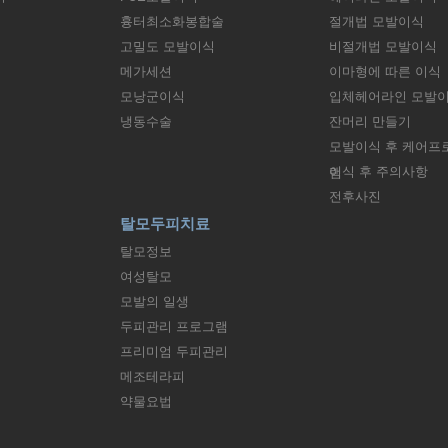
흉터최소화봉합술
절개법 모발이식
고밀도 모발이식
비절개법 모발이식
메가세션
이마형에 따른 이식
모낭군이식
입체헤어라인 모발
냉동수술
잔머리 만들기
모발이식 후 케어프
이식 후 주의사항
램
전후사진
탈모두피치료
탈모정보
여성탈모
모발의 일생
두피관리 프로그램
프리미엄 두피관리
메조테라피
약물요법