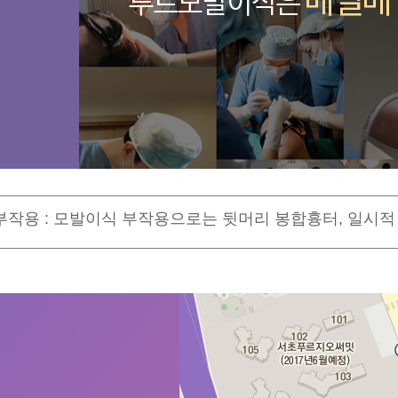
작용 : 모발이식 부작용으로는 뒷머리 봉합흉터, 일시적 