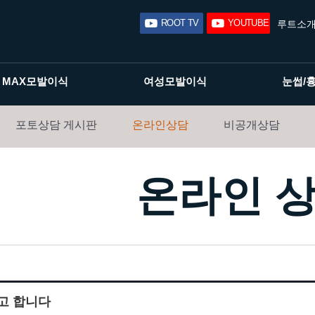
ROOT TV
YOUTUBE
루트소
MAX모발이식
여성모발이식
눈썹/
포토상담 게시판
온라인상담
비공개상담
온라인 
고 합니다