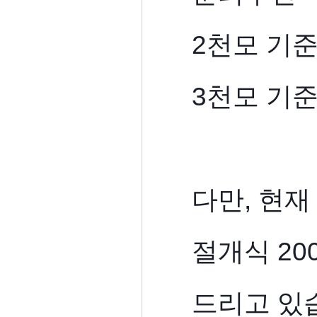
2천모 기준
3천모 기준
다만, 현재
절개식 20
드리고 있