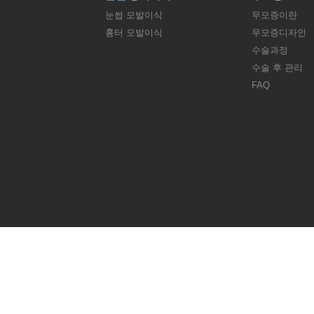
눈썹 모발이식
무모증이란
흉터 모발이식
무모증디자인
수술과정
수술 후 관리
FAQ