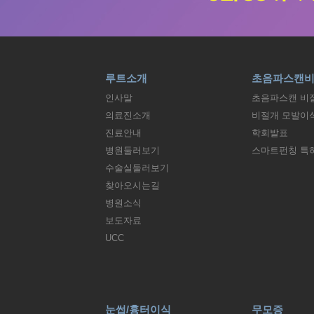
루트소개
초음파스캔
인사말
초음파스캔 비
의료진소개
비절개 모발이
진료안내
학회발표
병원둘러보기
스마트펀칭 특
수술실둘러보기
찾아오시는길
병원소식
보도자료
UCC
눈썹/흉터이식
무모증